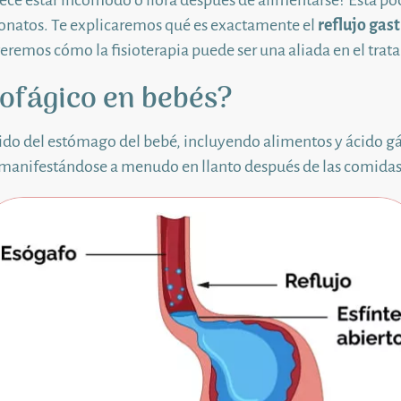
ce estar incómodo o llora después de alimentarse? Esta podr
natos. Te explicaremos qué es exactamente el
reflujo gas
remos cómo la fisioterapia puede ser una aliada en el trat
sofágico en bebés?
ido del estómago del bebé, incluyendo alimentos y ácido gás
, manifestándose a menudo en llanto después de las comidas 