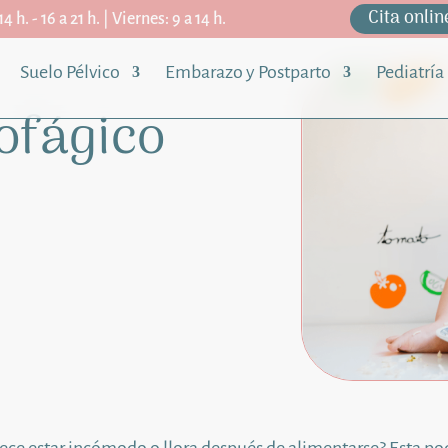
Cita onlin
4 h. - 16 a 21 h. | Viernes: 9 a 14 h.
Suelo Pélvico
Embarazo y Postparto
Pediatría
ofágico