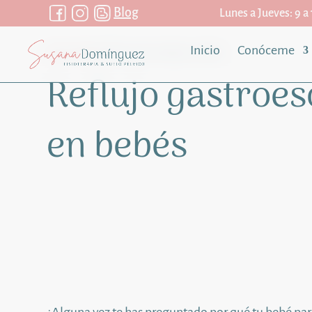
Blog
Lunes a Jueves: 9 a 1
Inicio
Conóceme
Home
/
Salud
/
Reflujo gastroesofágico en bebés
Reflujo gastroes
en bebés