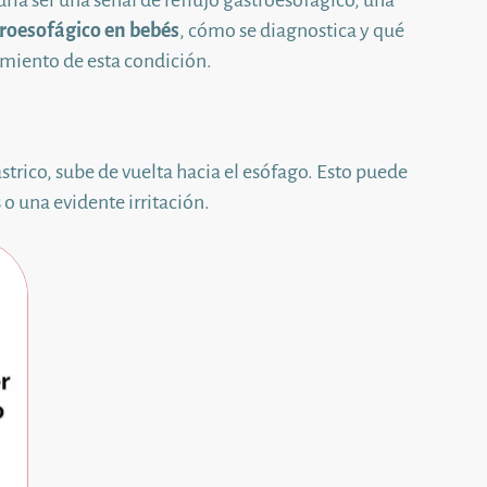
ía ser una señal de reflujo gastroesofágico, una
troesofágico en bebés
, cómo se diagnostica y qué
amiento de esta condición.
trico, sube de vuelta hacia el esófago. Esto puede
o una evidente irritación.